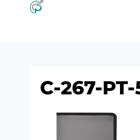
Saltar
al
contenido
C-267-PT