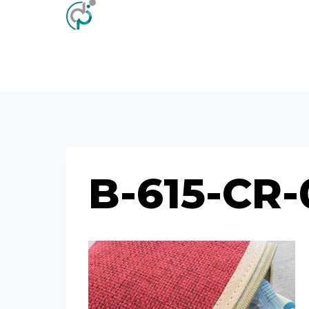
Saltar
al
contenido
B-615-CR