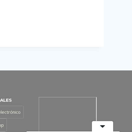
IALES
lectrónico
pp